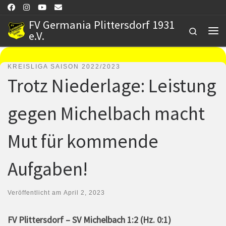
Zum Inhalt springen
FV Germania Plittersdorf 1931
Search
e.V.
Me
KREISLIGA SAISON 2022/2023
Trotz Niederlage: Leistung
gegen Michelbach macht
Mut für kommende
Aufgaben!
Veröffentlicht am
April 2, 2023
FV Plittersdorf – SV Michelbach 1:2 (Hz. 0:1)