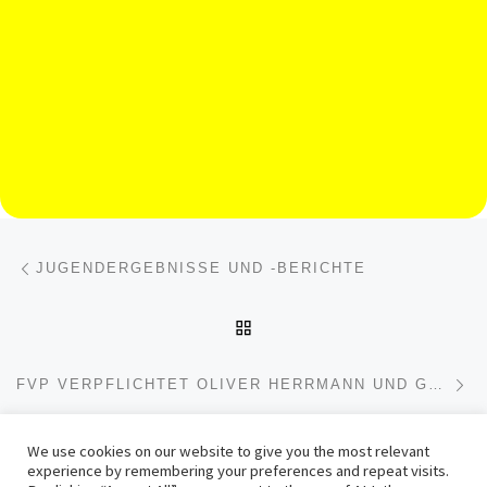
Beitragsnavigation
Vorheriger Beitrag
JUGENDERGEBNISSE UND -BERICHTE
ZURÜCK ZUR BEITRAGSL
Nä
FVP VERPFLICHTET OLIVER HERRMANN UND GEHT MIT TRAINER-DUO IN DIE ENTSCHEIDENDE PHASE DER SAISON!
We use cookies on our website to give you the most relevant
experience by remembering your preferences and repeat visits.
© 2026
FV Germania Plittersdorf 1931 e.V.
– Alle Rechte