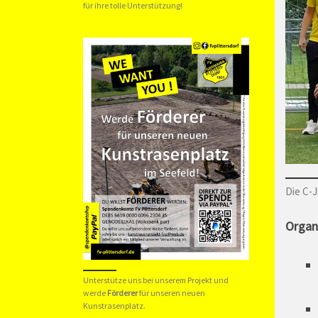
für ihre tolle Unterstützung!
Die C-J
Organ
Unterstütze uns bei unserem Projekt und
werde
Förderer
für unseren neuen
Kunstrasenplatz.