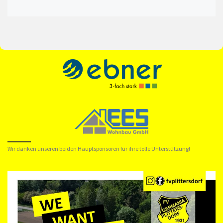
Wir danken unseren beiden Hauptsponsoren für ihre tolle Unterstützung!