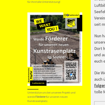
für ihre tolle Unterstützung!
Luftbi
Seefel
Verein
seit m
Nun ha
unsere
Dort h
und au
euch e
Die We
auch 
folge
tolle 
Unterstütze uns bei unserem Projekt und
werde
Förderer
für unseren neuen
Kunstrasenplatz.