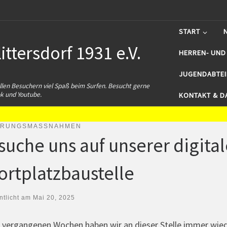
START
ttersdorf 1931 e.V.
HERREN- UND
JUGENDABTE
len Besuchern viel Spaß beim Surfen. Besucht gerne
k und Youtube.
KONTAKT & D
ERUNGSMASSNAHMEN
suche uns auf unserer digita
ortplatzbaustelle
ntlicht am
Mai 20, 2025
n vergangenen Wochen haben wir an dieser Stelle immer wie