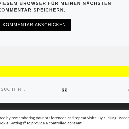
DIESEM BROWSER FÜR MEINEN NÄCHSTEN
KOMMENTAR SPEICHERN.
ZURÜCK ZUR BEITRAGSL
NEUE DAMENMANNSCHAFT DES FV PLITTERSDORF SUCHT NOCH VERSTÄRKUNG
chte vorbehalten
ce by remembering your preferences and repeat visits. By clicking “Accept
okie Settings" to provide a controlled consent.