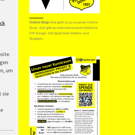
ick
Online-Shop:
Hier geht es zu unserem
Online-
Shop
- dort gibt es viele interessante Artikel im
FVP-Design. Viel Spaß beim Stöbern und
Shoppen.
site.
egen
en, um
 sie
ie