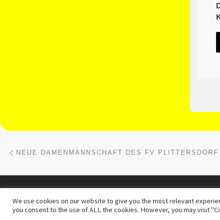
Beitragsnavigation
Vorheriger Beitrag
© 2026
FV Germania Plittersdorf 1931 e.V.
– Alle Re
We use cookies on our website to give you the most relevant experien
Präsentiert von
WP
– Entworfen mit dem
Customizr-Theme
you consent to the use of ALL the cookies. However, you may visit "Co