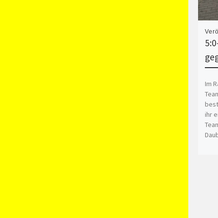
Verö
5:0
ge
Im R
Team
best
ihr 
Team
Daub