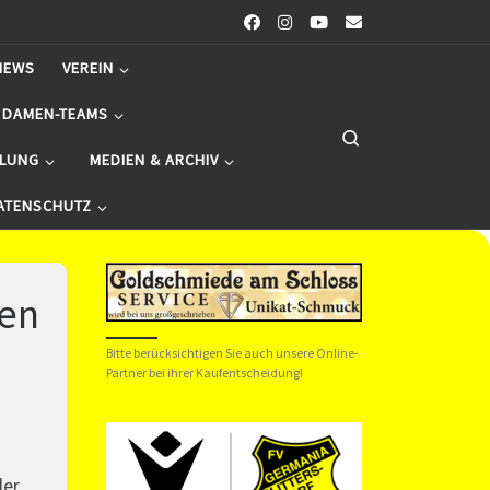
NEWS
VEREIN
 DAMEN-TEAMS
Search
ILUNG
MEDIEN & ARCHIV
ATENSCHUTZ
len
Bitte berücksichtigen Sie auch unsere Online-
Partner bei ihrer Kaufentscheidung!
der