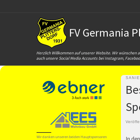
Zum Inhalt springen
FV Germania Pli
Herzlich Willkommen auf unserer Website. Wir wünschen al
auch unsere Social Media Accounts bei Instagram, Faceboo
SANI
Be
Sp
Veröffe
Wir danken unseren beiden Hauptsponsoren
In de