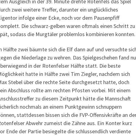
em Ausgleich in der 39. Minute drehte Rotenfels das Spiel
urch zwei weitere Treffer, darunter ein unglückliches
igentor infolge einer Ecke, noch vor dem Pausenpfiff
omplett. Die schwarz-gelben waren oftmals einen Schritt zu
pät, sodass die Murgtäler problemlos kombinieren konnten.
n Hälfte zwei bäumte sich die Elf dann auf und versuchte sic
egen die Niederlage zu wehren. Das Spielgeschehen fand n
berwiegend in der Rotenfelser Hälfte statt. Die beste
öglichkeit hatte in Hälfte zwei Tim Ziegler, nachdem sich
ax Stebel über die rechte Seite durchgesetzt hatte, doch
ein Abschluss rollte am rechten Pfosten vorbei. Mit einem
nschlusstreffer zu diesem Zeitpunkt hätte die Mannschaft
icherlich nochmals an einem Punktgewinn schnuppern
önnen, stattdessen bissen sich die FVP-Offensivkräfte an de
otenfelser Abwehr zumeist die Zähne aus. Ein Konter kurz
or Ende der Partie besiegelte die schlussendlich verdiente