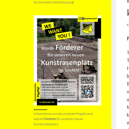
für ihre tolle Unterstützung!
F
T
T
H
b
B
v
u
Unterstütze uns bei unserem Projekt und
k
werde
Förderer
für unseren neuen
w
Kunstrasenplatz.