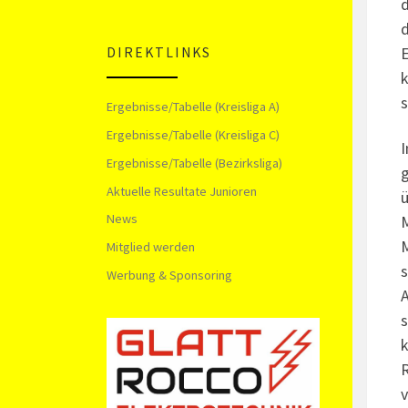
d
d
E
DIREKTLINKS
k
s
Ergebnisse/Tabelle (Kreisliga A)
Ergebnisse/Tabelle (Kreisliga C)
I
Ergebnisse/Tabelle (Bezirksliga)
g
Aktuelle Resultate Junioren
ü
News
M
M
Mitglied werden
s
Werbung & Sponsoring
A
s
k
R
v