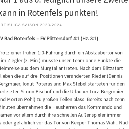
kann in Rotenfels punkten!
KREISLIGA SAISON 2023/2024
V Bad Rotenfels – FV Plittersdorf 4:1 (Hz. 3:1)
rotz einer frühen 1:0-Führung durch ein Abstaubertor von
im Ziegler (3. Min.) musste unser Team ohne Punkte die
eimreise aus dem Murgtal antreten. Nach dem Blitzstart
lieben die auf drei Positionen veränderten Rieder (Dennis
ergmaier, Ionut Poteras und Max Stebel starteten für den
erletzten Simon Bischof und die Urlauber Luca Bergmaier
nd Morten Pohl) zu großen Teilen blass. Bereits nach zehn
Minuten übernahmen die Hausherren das Kommando und
amen vor allem durch ihre schnellen Außenspieler immer
ieder gefährlich vor das Tor von Keeper Thomas Wahl. Nac