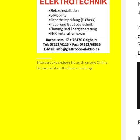
N
ü
Z
d
S
L
Bitte berücksichtigen Sie auch unsere Online-
Partner bei ihrer Kaufentscheidung!
F
I