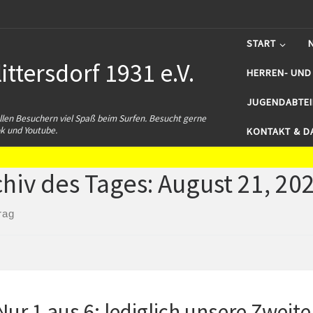
START
ttersdorf 1931 e.V.
HERREN- UND
JUGENDABTE
len Besuchern viel Spaß beim Surfen. Besucht gerne
k und Youtube.
KONTAKT & D
chiv des Tages:
August 21, 20
rag
Nur 1 aus 6: lediglich unsere Zweite