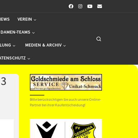
NEWS
VEREIN
 DAMEN-TEAMS
Search
ILUNG
MEDIEN & ARCHIV
ATENSCHUTZ
23
Bitte berücksichtigen Sie auch unsere Online-
Partner bei ihrer Kaufentscheidung!